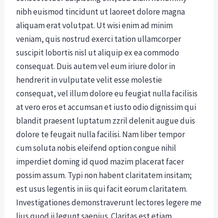
nibh euismod tincidunt ut laoreet dolore magna
aliquam erat volutpat. Ut wisi enim ad minim
veniam, quis nostrud exerci tation ullamcorper
suscipit lobortis nisl ut aliquip ex ea commodo
consequat. Duis autem vel eum iriure dolor in
hendrerit in vulputate velit esse molestie
consequat, vel illum dolore eu feugiat nulla facilisis
at vero eros et accumsan et iusto odio dignissim qui
blandit praesent luptatum zzril delenit augue duis
dolore te feugait nulla facilisi. Nam liber tempor
cum soluta nobis eleifend option congue nihil
imperdiet doming id quod mazim placerat facer
possim assum. Typi non habent claritatem insitam;
est usus legentis in iis qui facit eorum claritatem.
Investigationes demonstraverunt lectores legere me
lius quod ii legunt saepius. Claritas est etiam