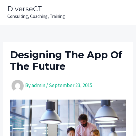
Skip
Post
MAIN
DiverseCT
to
navigation
Consulting, Coaching, Training
MEN
content
Designing The App Of
The Future
By
admin
/
September 23, 2015