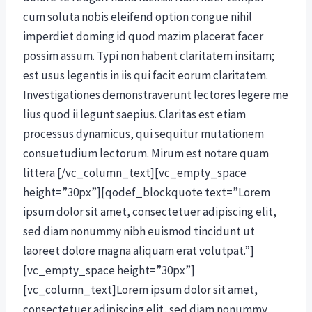
cum soluta nobis eleifend option congue nihil
imperdiet doming id quod mazim placerat facer
possim assum. Typi non habent claritatem insitam;
est usus legentis in iis qui facit eorum claritatem.
Investigationes demonstraverunt lectores legere me
lius quod ii legunt saepius. Claritas est etiam
processus dynamicus, qui sequitur mutationem
consuetudium lectorum. Mirum est notare quam
littera [/vc_column_text][vc_empty_space
height=”30px”][qodef_blockquote text=”Lorem
ipsum dolor sit amet, consectetuer adipiscing elit,
sed diam nonummy nibh euismod tincidunt ut
laoreet dolore magna aliquam erat volutpat.”]
[vc_empty_space height=”30px”]
[vc_column_text]Lorem ipsum dolor sit amet,
consectetuer adipiscing elit, sed diam nonummy